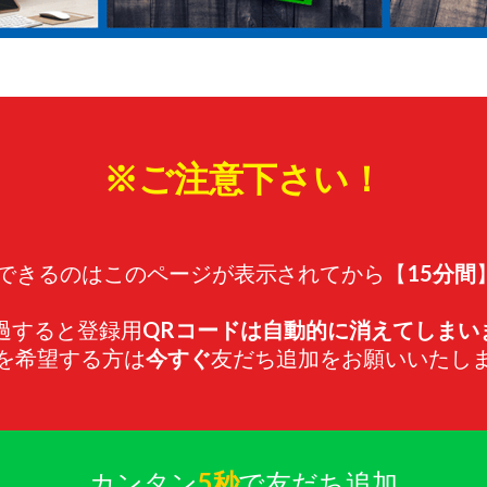
※ご注意下さい！
登録できるのはこのページが表示されてから【
15分間
経過すると登録用
QRコードは自動的に消えてしまい
を希望する方は
今すぐ
友だち追加をお願いいたし
カンタン
5秒
で友だち追加