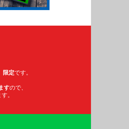
】
限定
です。
ます
ので、
ます。