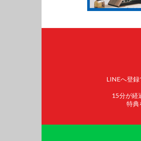
LINEへ
15分が
特典